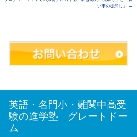
い事の棚卸し」
→
英語・名門小・難関中高受
験の進学塾｜グレートドー
ム