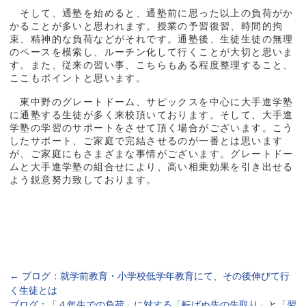
そして、通塾を始めると、通塾前に思った以上の負荷がか
かることが多いと思われます。授業の予習復習、時間的拘
束、精神的な負荷などがそれです。通塾後、生徒生徒の無理
のペースを模索し、ルーチン化して行くことが大切と思いま
す。また、従来の習い事、こちらもある程度整理すること、
ここもポイントと思います。
東中野のグレートドーム、サピックスを中心に大手進学塾
に通塾する生徒が多く来校頂いております。そして、大手進
学塾の学習のサポートをさせて頂く場合がございます。こう
したサポート、ご家庭で完結させるのが一番とは思います
が、ご家庭にもさまざまな事情がございます。グレートドー
ムと大手進学塾の組合せにより、高い相乗効果を引き出せる
よう鋭意努力致しております。
←
ブログ：就学前教育・小学校低学年教育にて、その後伸びて行
く生徒とは
ブログ：「４年生での負荷」に対する「転ばぬ先の先取り」と「習