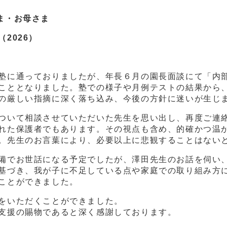
ま・お母さま
026）
塾に通っておりましたが、年長６月の園長面談にて「内
こととなりました。塾での様子や月例テストの結果から
の厳しい指摘に深く落ち込み、今後の方針に迷いが生じ
ついて相談させていただいた先生を思い出し、再度ご連
れた保護者でもあります。その視点も含め、的確かつ温
。先生のお言葉により、必要以上に悲観することはない
備でお世話になる予定でしたが、澤田先生のお話を伺い
基づき、我が子に不足している点や家庭での取り組み方
ことができました。
をいただくことができました。
支援の賜物であると深く感謝しております。