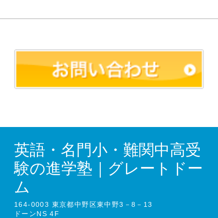
英語・名門小・難関中高受
験の進学塾｜グレートドー
ム
164-0003 東京都中野区東中野3－8－13
ドーンNS 4F