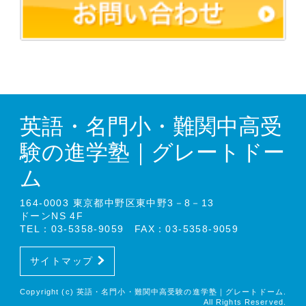
英語・名門小・難関中高受
験の進学塾｜グレートドー
ム
164-0003 東京都中野区東中野3－8－13
ドーンNS 4F
TEL：03-5358-9059 FAX：03-5358-9059
サイトマップ
Copyright (c) 英語・名門小・難関中高受験の進学塾｜グレートドーム.
All Rights Reserved.